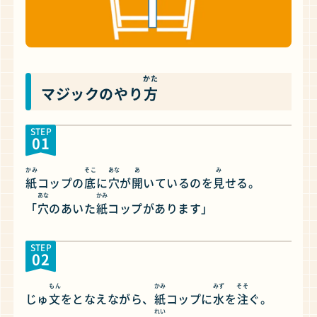
かた
マジックのやり
方
STEP
01
かみ
そこ
あな
あ
み
紙
コップの
底
に
穴
が
開
いているのを
見
せる。
あな
かみ
「
穴
のあいた
紙
コップがあります」
STEP
02
もん
かみ
みず
そそ
じゅ
文
をとなえながら、
紙
コップに
水
を
注
ぐ。
れい