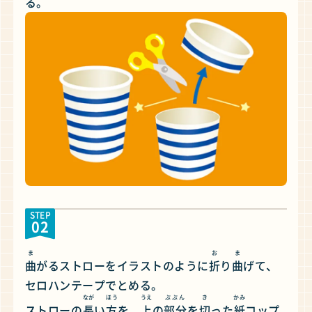
る。
STEP
02
ま
お
ま
曲
がるストローをイラストのように
折
り
曲
げて、
セロハンテープでとめる。
なが
ほう
うえ
ぶぶん
き
かみ
ストローの
長
い
方
を、
上
の
部分
を
切
った
紙
コップ