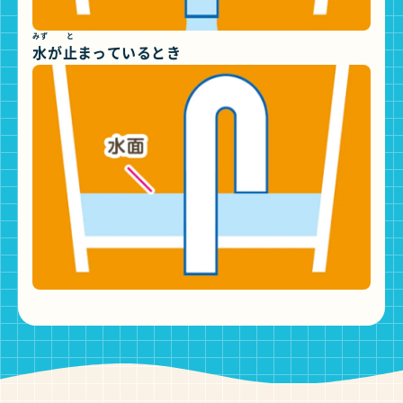
みず
と
水
が
止
まっているとき