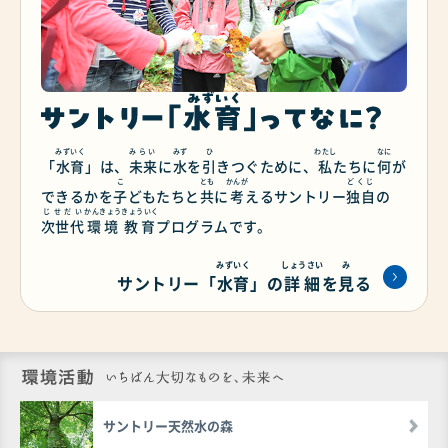
みずいく
みらい
みず
ひ
わたし
なに
「
水育
」は、
未来
に
水
を
引
きつぐために、
私
たちに
何
が
こ
とも
かんが
どくじ
できるかを
子
どもたちと
共
に
考
える
サントリー
独自
の
じせだい
かんきょう
きょういく
次世代
環境
教育
プログラムです。
みずいく
しょうさい
み
サントリー「
水育
」の
詳細
を
見
る
環境活動 いち
サントリー天然水の森