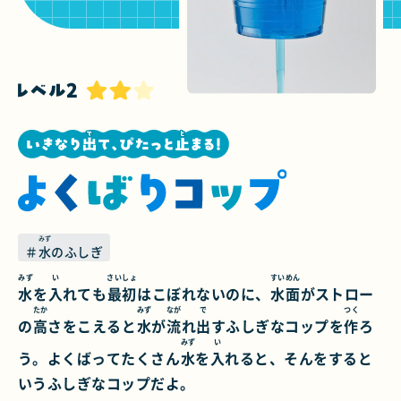
みず
＃
水
のふしぎ
みず
い
さいしょ
すいめん
水
を
入
れても
最初
はこぼれないのに、
水面
がストロー
たか
みず
なが
で
つく
の
高
さをこえると
水
が
流
れ
出
すふしぎなコップを
作
ろ
みず
い
う。よくばってたくさん
水
を
入
れると、そんをすると
いうふしぎなコップだよ。