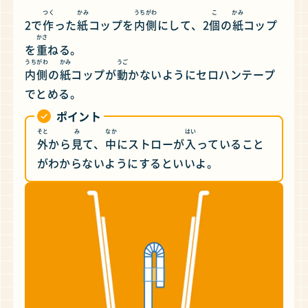
つく
かみ
うちがわ
こ
かみ
2で
作
った
紙
コップを
内側
にして、2
個
の
紙
コップ
かさ
を
重
ねる。
うちがわ
かみ
うご
内側
の
紙
コップが
動
かないようにセロハンテープ
でとめる。
ポイント
そと
み
なか
はい
外
から
見
て、
中
にストローが
入
っていること
がわからないようにするといいよ。