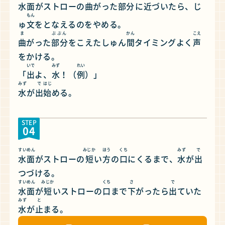
水面
がストローの
曲
がった
部分
に
近
づいたら、じ
もん
ゅ
文
をとなえるのをやめる。
ま
ぶぶん
かん
こえ
曲
がった
部分
をこえたしゅん
間
タイミングよく
声
をかける。
いで
みず
れい
「
出
よ、
水
！（
例
）」
みず
で
はじ
水
が
出
始
める。
STEP
04
すいめん
みじか
ほう
くち
みず
で
水面
がストローの
短
い
方
の
口
にくるまで、
水
が
出
つづける。
すいめん
みじか
くち
さ
で
水面
が
短
いストローの
口
まで
下
がったら
出
ていた
みず
と
水
が
止
まる。