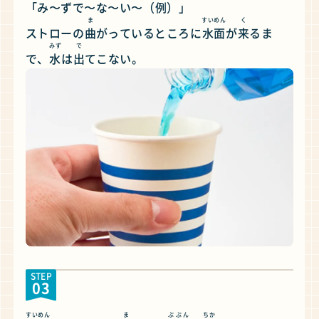
「み〜ずで〜な〜い〜（
例
）」
ま
すいめん
く
ストローの
曲
がっているところに
水面
が
来
るま
みず
で
で、
水
は
出
てこない。
STEP
03
すいめん
ま
ぶぶん
ちか