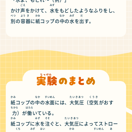
ごえ
みず
かけ
声
をかけて、
水
をもどしたようなふりをし、
べつ
よう
き
かみ
なか
みず
だ
別
の
容
器
に
紙
コップの
中
の
水
を
出
す。
かみ
なか
すいめん
たいきあつ
くうき
紙
コップの
中
の
水面
には、
大気圧
（
空気
がおす
ちから
はたら
力
）が
働
いている。
かみ
みず
そそ
たいきあつ
紙
コップに
水
を
注
ぐと、
大気圧
によってストロー
くち
みず
はい
かみ
すいめん
あ