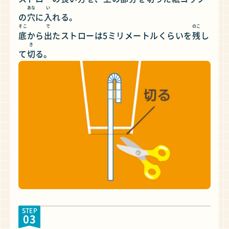
あな
い
の
穴
に
入
れる。
そこ
で
のこ
底
から
出
たストローは5ミリメートルくらいを
残
し
き
て
切
る。
STEP
03