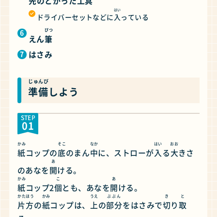
先
のとがった
工具
はい
ドライバーセットなどに
入
っている
ぴつ
えん
筆
はさみ
じゅんび
準備
しよう
STEP
01
かみ
そこ
なか
はい
おお
紙
コップの
底
のまん
中
に、ストローが
入
る
大
きさ
あ
のあなを
開
ける。
かみ
こ
あ
紙
コップ2
個
とも、あなを
開
ける。
かたほう
かみ
うえ
ぶぶん
き
と
片方
の
紙
コップは、
上
の
部分
をはさみで
切
り
取