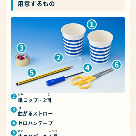
用意
するもの
かみ
こ
紙
コップ…2
個
ま
曲
がるストロー
セロハンテープ
さき
こうぐ