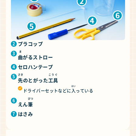
プラコップ
ま
曲
がるストロー
セロハンテープ
さき
こうぐ
先
のとがった
工具
はい
ドライバーセットなどに
入
っている
ぴつ
えん
筆
はさみ