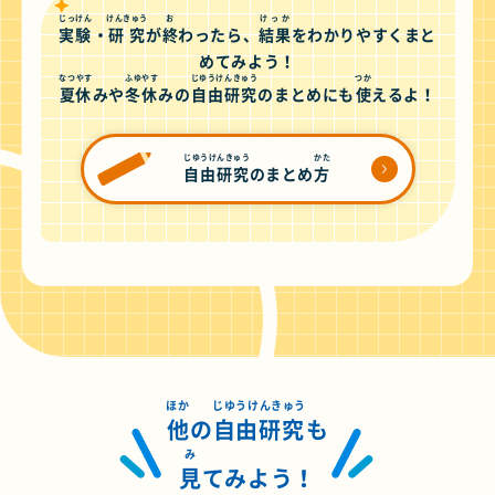
じっけん
けんきゅう
お
けっか
実験
・
研究
が
終
わったら、
結果
をわかりやすくまと
めてみよう！
なつやす
ふゆやす
じゆうけんきゅう
つか
夏休
みや
冬休
みの
自由研究
のまとめにも
使
えるよ！
じゆうけんきゅう
かた
自由研究
のまとめ
方
ほか
じゆうけんきゅう
他
の
自由研究
も
み
見
てみよう！