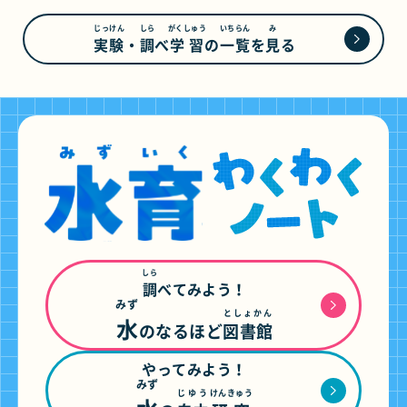
じっけん
しら
がくしゅう
いちらん
み
実験
・
調
べ
学習
の
一覧
を
見
る
しら
調
べてみよう！
みず
としょかん
水
のなるほど
図書館
やってみよう！
みず
じゆう
けんきゅう