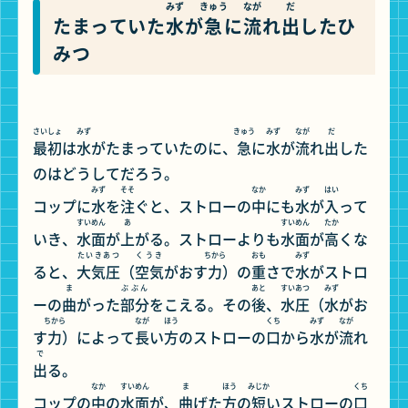
みず
きゅう
なが
だ
たまっていた
水
が
急
に
流
れ
出
したひ
みつ
さいしょ
みず
きゅう
みず
なが
だ
最初
は
水
がたまっていたのに、
急
に
水
が
流
れ
出
した
のはどうしてだろう。
みず
そそ
なか
みず
はい
コップに
水
を
注
ぐと、ストローの
中
にも
水
が
入
って
すいめん
あ
すいめん
たか
いき、
水面
が
上
がる。ストローよりも
水面
が
高
くな
たいきあつ
くうき
ちから
おも
みず
ると、
大気圧
（
空気
がおす
力
）の
重
さで
水
がストロ
ま
ぶぶん
あと
すいあつ
みず
ーの
曲
がった
部分
をこえる。その
後
、
水圧
（
水
がお
ちから
なが
ほう
くち
みず
なが
す
力
）によって
長
い
方
のストローの
口
から
水
が
流
れ
で
出
る。
なか
すいめん
ま
ほう
みじか
くち
コップの
中
の
水面
が、
曲
げた
方
の
短
いストローの
口