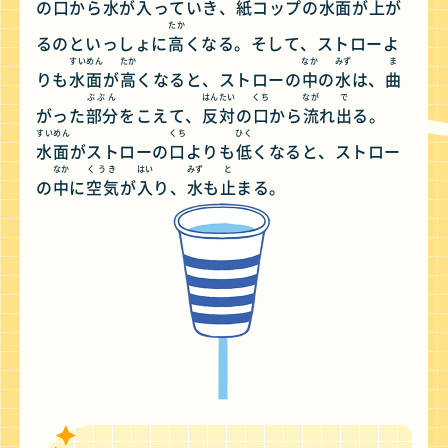
の
口
から
水
が
入
っていき、
紙
コップの
水面
が
上
が
たか
るのといっしょに
高
くなる。そして、ストローよ
すいめん
たか
なか
みず
ま
りも
水面
が
高
くなると、ストローの
中
の
水
は、
曲
ぶぶん
はんたい
くち
なが
で
がった
部分
をこえて、
反対
の
口
から
流
れ
出
る。
すいめん
くち
ひく
水面
がストローの
口
よりも
低
くなると、ストロー
なか
くうき
はい
みず
と
の
中
に
空気
が
入
り、
水
も
止
まる。