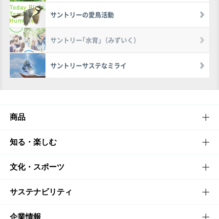
サントリーの愛鳥活動
サントリー｢水育｣（みずいく）
サントリーサステなミライ
商品
商品TOP
知る・楽しむ
商品一覧
知る・楽しむTOP
文化・スポーツ
商品発売情報
キャンペーン
文化・スポーツTOP
サステナビリティ
栄養成分一覧
工場見学
サントリーホール
サステナビリティTOP
企業情報