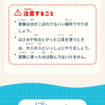
じっけん
みず
ばしょ
実験
は
水
がこぼれてもいい
場所
でやりま
しょう。
さき
こうぐ
つか
はさみや
先
のとがった
工具
を
使
うとき
おとな
ひと
は、
大人
の
人
といっしょにやりましょう。
じっけん
つか
みず
の
実験
に
使
った
水
は
飲
んではいけません。