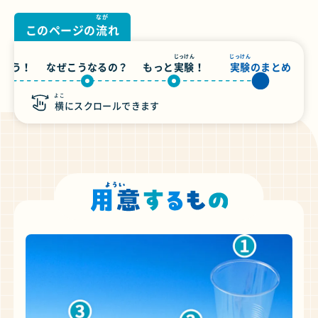
なが
このページの
流
れ
じっけん
じっけん
しよう！
なぜこうなるの？
もっと
実験
！
実験
のまとめ
よこ
横
にスクロールできます