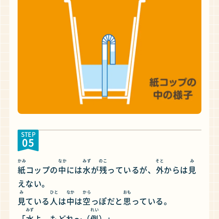
STEP
05
かみ
なか
みず
のこ
そと
み
紙
コップの
中
には
水
が
残
っているが、
外
からは
見
えない。
み
ひと
なか
から
おも
見
ている
人
は
中
は
空
っぽだと
思
っている。
みず
れい
「
水
よ、もどれ〜（
例
）」