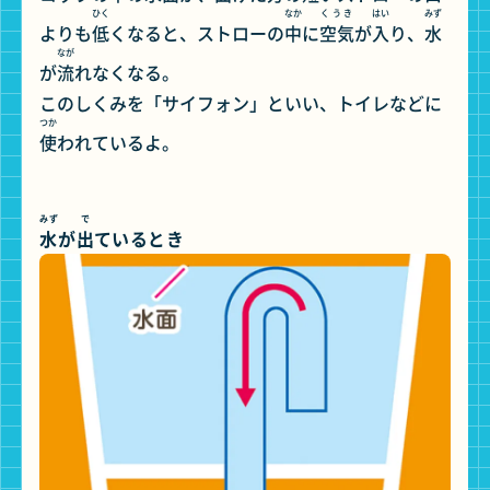
ひく
なか
くうき
はい
みず
よりも
低
くなると、ストローの
中
に
空気
が
入
り、
水
なが
が
流
れなくなる。
このしくみを「サイフォン」といい、トイレなどに
つか
使
われているよ。
みず
で
水
が
出
ているとき