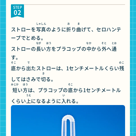
STEP
02
しゃしん
お
ま
ストローを
写真
のように
折
り
曲
げて、セロハンテ
ープでとめる。
なが
ほう
なか
そと
とお
ストローの
長
い
方
をプラコップの
中
から
外
へ
通
す。
そこ
で
のこ
底
から
出
たストローは、1センチメートルくらい
残
き
してはさみで
切
る。
みじか
ほう
そこ
短
い
方
は、プラコップの
底
から1センチメートル
うえ
い
くらい
上
になるように
入
れる。