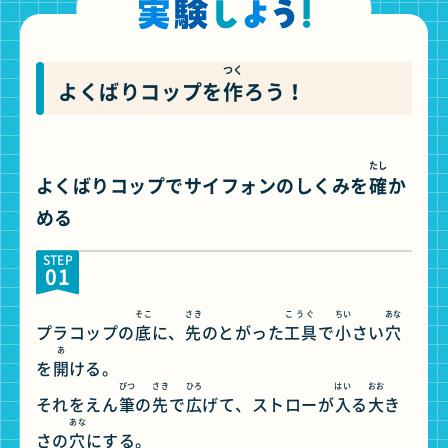
つく
よくばりコップを
作
ろう！
たし
よくばりコップでサイフォンのしくみを
確
か
める
STEP
01
そこ
さき
こうぐ
ちい
あな
プラコップの
底
に、
先
のとがった
工具
で
小
さい
穴
あ
を
開
ける。
ぴつ
さき
ひろ
はい
おお
それをえん
筆
の
先
で
広
げて、ストローが
入
る
大
き
あな
さの
穴
にする。