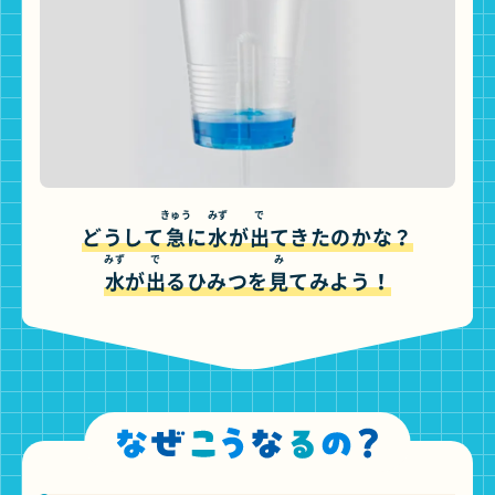
きゅう
みず
で
どうして
急
に
水
が
出
てきたのかな？
みず
で
み
水
が
出
るひみつを
見
てみよう！