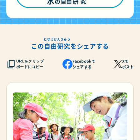
水
の
自由
研究
じゆうけんきゅう
この
自由研究
をシェアする
Facebookで
Xで
URLをクリップ
シェアする
ポスト
ボードにコピー