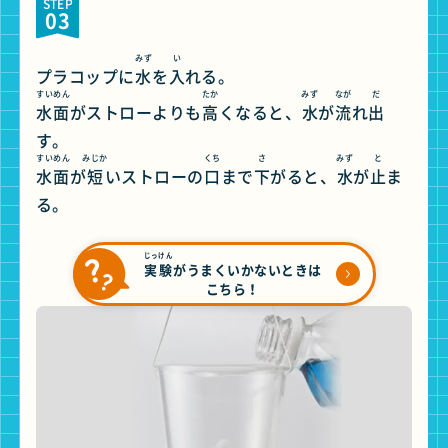
STEP
03
みず
い
プラコップに
水
を
入
れる。
すいめん
たか
みず
なが
だ
水面
がストローよりも
高
くなると、
水
が
流
れ
出
す。
すいめん
みじか
くち
さ
みず
と
水面
が
短
いストローの
口
まで
下
がると、
水
が
止
ま
る。
じっけん
実験
がうまくいかないときは
こちら！