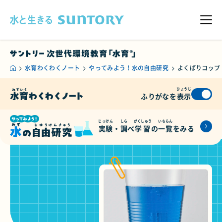
このページの本文へ移動
メニ
水育わくわくノート
やってみよう！水の自由研究
よくばりコップ
ひょうじ
ふりがなを
表示
じっけん
しら
がくしゅう
いちらん
実験
・
調
べ
学習
の
一覧
をみる