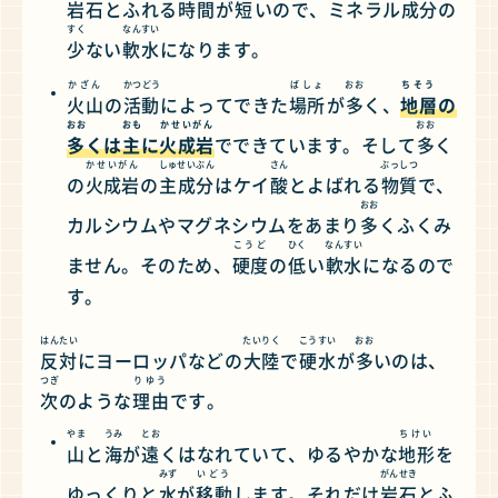
岩石
とふれる
時間
が
短
いので、ミネラル
成分
の
すく
なんすい
少
ない
軟水
になります。
かざん
かつどう
ばしょ
おお
ちそう
火山
の
活動
によってできた
場所
が
多
く、
地層
の
おお
おも
かせいがん
おお
多
くは
主
に
火成岩
でできています。そして
多
く
かせいがん
しゅ
せいぶん
さん
ぶっしつ
の
火成岩
の
主
成分
はケイ
酸
とよばれる
物質
で、
おお
カルシウムやマグネシウムをあまり
多
くふくみ
こうど
ひく
なんすい
ません。そのため、
硬度
の
低
い
軟水
になるので
す。
はんたい
たいりく
こうすい
おお
反対
にヨーロッパなどの
大陸
で
硬水
が
多
いのは、
つぎ
りゆう
次
のような
理由
です。
やま
うみ
とお
ちけい
山
と
海
が
遠
くはなれていて、ゆるやかな
地形
を
みず
いどう
がんせき
ゆっくりと
水
が
移動
します。それだけ
岩石
とふ