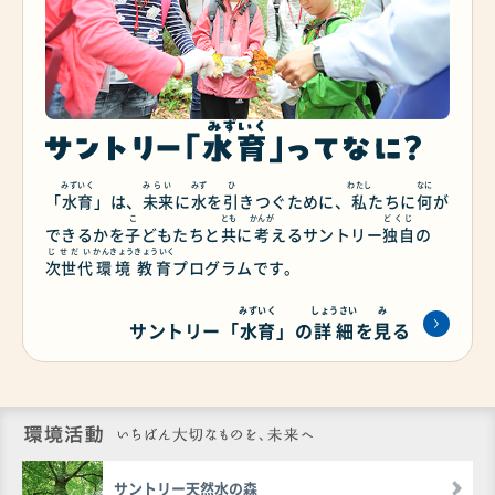
みずいく
みらい
みず
ひ
わたし
なに
「
水育
」は、
未来
に
水
を
引
きつぐために、
私
たちに
何
が
こ
とも
かんが
どくじ
できるかを
子
どもたちと
共
に
考
える
サントリー
独自
の
じせだい
かんきょう
きょういく
次世代
環境
教育
プログラムです。
みずいく
しょうさい
み
サントリー「
水育
」の
詳細
を
見
る
環境活動 いち
サントリー天然水の森