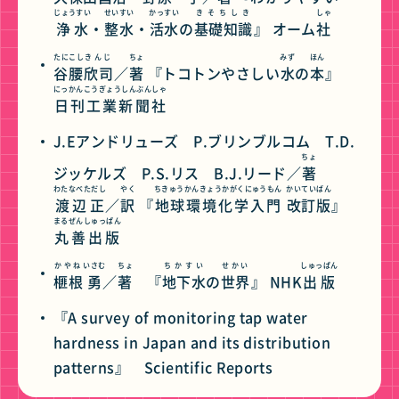
じょうすい
せいすい
かっすい
きそちしき
しゃ
浄水
・
整水
・
活水
の
基礎知識
』 オーム
社
たにこし
きんじ
ちょ
みず
ほん
谷腰
欣司
／
著
『トコトンやさしい
水
の
本
』
にっかんこうぎょうしんぶんしゃ
日刊工業新聞社
J.Eアンドリューズ P.ブリンブルコム T.D.
ちょ
ジッケルズ P.S.リス B.J.リード／
著
わたなべただし
やく
ちきゅうかんきょうかがくにゅうもん
かいていばん
渡辺正
／
訳
『
地球環境化学入門
改訂版
』
まるぜんしゅっぱん
丸善出版
かやね
いさむ
ちょ
ちかすい
せかい
しゅっぱん
榧根
勇
／
著
『
地下水
の
世界
』 NHK
出版
『A survey of monitoring tap water
hardness in Japan and its distribution
patterns』 Scientific Reports