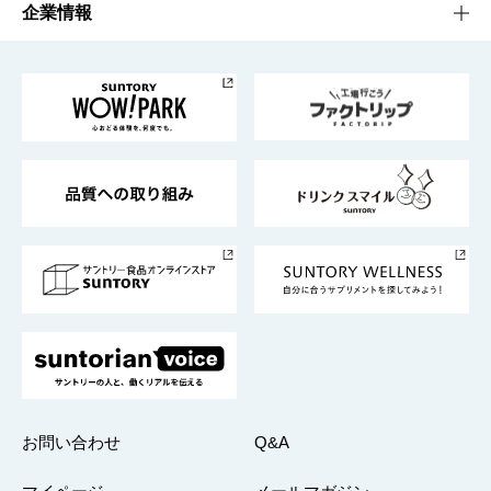
栄養成分一覧
工場見学
サントリーホール
サステナビリティTOP
企業情報
お料理・お酒レシピ
サントリー美術館
トップメッセージ
企業情報TOP
地域情報
サントリーサンバーズ大阪
サントリーが考えるサステナビリティ経営
企業概要
東京サントリーサンゴリアス
ESG情報ポータル
グループ企業一覧
サントリースポーツ
サステナビリティストーリーズ
事業所一覧
採用情報
お問い合わせ
Q&A