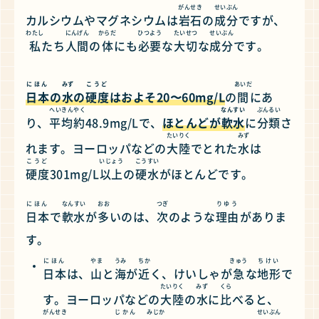
がんせき
せいぶん
カルシウムやマグネシウムは
岩石
の
成分
ですが、
わたし
にんげん
からだ
ひつよう
たいせつ
せいぶん
私
たち
人間
の
体
にも
必要
な
大切
な
成分
です。
にほん
みず
こうど
あいだ
日本
の
水
の
硬度
はおよそ20〜60mg/L
の
間
にあ
へいきん
やく
なんすい
ぶんるい
り、
平均
約
48.9mg/Lで、
ほとんどが
軟水
に
分類
さ
たいりく
みず
れます。ヨーロッパなどの
大陸
でとれた
水
は
こうど
いじょう
こうすい
硬度
301mg/L
以上
の
硬水
がほとんどです。
にほん
なんすい
おお
つぎ
りゆう
日本
で
軟水
が
多
いのは、
次
のような
理由
がありま
す。
にほん
やま
うみ
ちか
きゅう
ちけい
日本
は、
山
と
海
が
近
く、けいしゃが
急
な
地形
で
たいりく
みず
くら
す。ヨーロッパなどの
大陸
の
水
に
比
べると、
がんせき
じかん
みじか
せいぶん