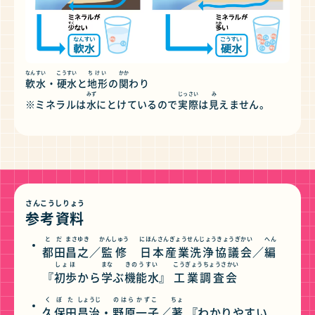
なんすい
こうすい
ちけい
かか
軟水
・
硬水
と
地形
の
関
わり
みず
じっさい
み
※ミネラルは
水
にとけているので
実際
は
見
えません。
さんこう
しりょう
参考
資料
とだ
まさゆき
かんしゅう
にほんさんぎょうせんじょうきょうぎかい
へん
都田
昌之
／
監修
日本産業洗浄協議会
／
編
しょほ
まな
きのうすい
こうぎょうちょうさかい
『
初歩
から
学
ぶ
機能水
』
工業調査会
くぼた
しょうじ
のはら
かずこ
ちょ
久保田
昌治
・
野原
一子
／
著
『わかりやすい