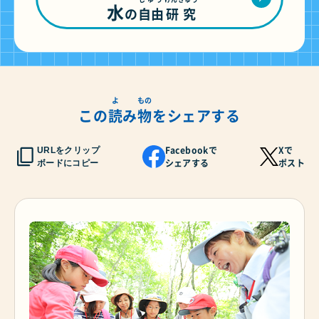
水
の
自由
研究
よ
もの
この
読
み
物
をシェアする
Facebookで
Xで
URLをクリップ
シェアする
ポスト
ボードにコピー