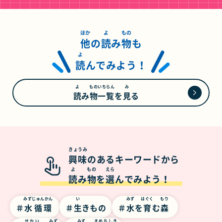
ほか
よ
もの
他
の
読
み
物
も
よ
読
んでみよう！
よ
ものいちらん
み
読
み
物一覧
を
見
る
きょうみ
興味
のあるキーワードから
よ
もの
えら
読
み
物
を
選
んでみよう！
みずじゅんかん
い
みず
はぐく
もり
水循環
生
きもの
水
を
育
む
森
せかい
みず
みず
まめちしき