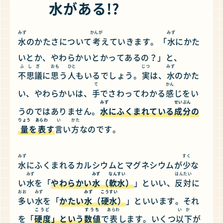
水
がある!?
みず
かんが
みず
水
のかたさについて
考
えていきます。「
水
にかた
いとか、やわらかいとかってあるの？」と、
ふしぎ
おも
ひと
じつ
みず
不思議
に
思
う
人
もいるでしょう。
実
は、
水
のかた
て
かん
い、やわらかいは、
手
でさわってわかる
感
じをい
みず
せいぶん
うのではありません。
水
にふくまれている
成分
の
りょう
あらわ
い
かた
量
を
表
す
言
い
方
なのです。
みず
すく
水
にふくまれるカルシウムとマグネシウムが
少
な
みず
みず
なんすい
はんたい
い
水
を「
やわらかい
水
（
軟水
）
」といい、
反対
に
おお
みず
みず
こうすい
多
い
水
を「
かたい
水
（
硬水
）
」といいます。それ
こうど
すうち
あらわ
いか
を「
硬度
」という
数値
で
表
します。いくつ
以下
が