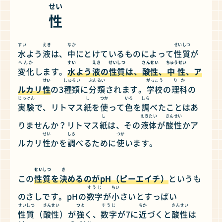
せい
性
すい
えき
なか
せいしつ
水
よう
液
は、
中
にとけているものによって
性質
が
へんか
すい
えき
せいしつ
さんせい
ちゅうせい
変化
します。
水
よう
液
の
性質
は、
酸性
、
中性
、ア
せい
しゅるい
ぶんるい
がっこう
りか
ルカリ
性
の3
種類
に
分類
されます。
学校
の
理科
の
じっけん
し
つか
いろ
しら
実験
で、リトマス
紙
を
使
って
色
を
調
べたことはあ
し
えきたい
さんせい
りませんか？リトマス
紙
は、その
液体
が
酸性
かア
せい
しら
つか
ルカリ
性
かを
調
べるために
使
います。
せいしつ
き
この
性質
を
決
めるのがpH（ピーエイチ）
というも
すうじ
ちい
のさしです。pHの
数字
が
小
さいとすっぱい
せいしつ
さんせい
つよ
すうじ
ちか
さんせい
性質
（
酸性
）が
強
く、
数字
が7に
近
づくと
酸性
は