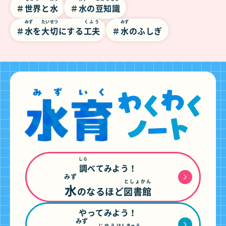
世界
と
水
水
の
豆知識
みず
たいせつ
くふう
みず
水
を
大切
にする
工夫
水
のふしぎ
しら
調
べてみよう！
みず
としょかん
水
のなるほど
図書館
やってみよう！
みず
じゆう
けんきゅう