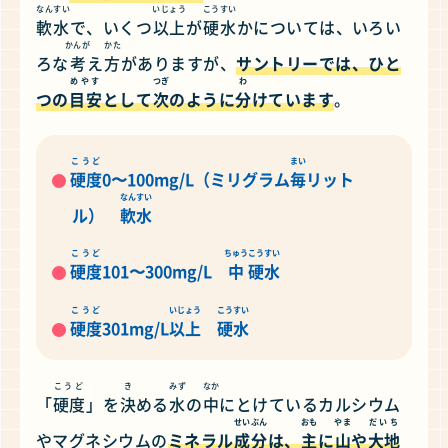
なんすい
いじょう
こうすい
軟水
で、いくつ
以上
が
硬水
かについては、いろい
かんが
かた
ろな
考
え
方
がありますが、
サントリーでは、ひと
めやす
つぎ
わ
つの
目安
として
次
のように
分
けています
。
こうど
まい
硬度
0〜100mg/L（ミリグラム
毎
リット
なんすい
ル）
軟水
こうど
ちゅう
こうすい
硬度
101〜300mg/L
中
硬水
こうど
いじょう
こうすい
硬度
301mg/L
以上
硬水
こうど
き
みず
なか
「
硬度
」を
決
める
水
の
中
にとけているカルシウム
せいぶん
おも
やま
だいち
やマグネシウムの
ミネラル
成分
は、
主
に
山
や
大地