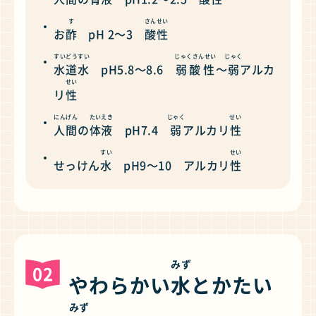
す
さんせい
お
酢
pH 2～3
酸性
すいどう
すい
じゃくさんせい
じゃく
水道
水
pH5.8～8.6
弱酸性
～
弱
アルカ
せい
リ
性
にんげん
たいえき
じゃく
せい
人間
の
体液
pH7.4
弱
アルカリ
性
すい
せい
せっけん
水
pH9～10 アルカリ
性
みず
02
やわらかい
水
とかたい
みず