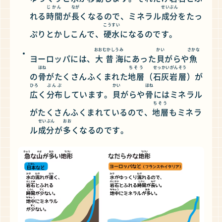
じかん
なが
せいぶん
れる
時間
が
長
くなるので、ミネラル
成分
をたっ
こうすい
ぷりとかしこんで、
硬水
になるのです。
おおむかし
うみ
かい
さかな
ヨーロッパには、
大昔
海
にあった
貝
がらや
魚
ほね
ちそう
せっかいがん
そう
の
骨
がたくさんふくまれた
地層
（
石灰岩
層
）が
ひろ
ぶんぷ
かい
ほね
広
く
分布
しています。
貝
がらや
骨
にはミネラル
ちそう
がたくさんふくまれているので、
地層
もミネラ
せいぶん
おお
ル
成分
が
多
くなるのです。