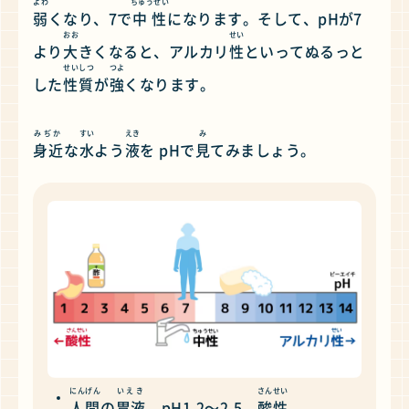
よわ
ちゅうせい
弱
くなり、7で
中性
になります。そして、pHが7
おお
せい
より
大
きくなると、アルカリ
性
といってぬるっと
せいしつ
つよ
した
性質
が
強
くなります。
みぢか
すい
えき
み
身近
な
水
よう
液
を pHで
見
てみましょう。
にんげん
いえき
さんせい
人間
の
胃液
pH1.2～2.5
酸性