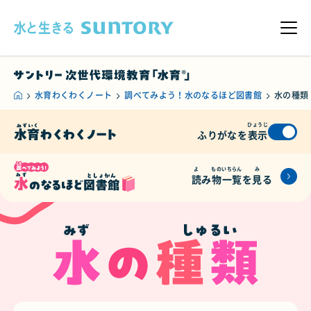
このページの本文へ移動
メニ
水育わくわくノート
調べてみよう！水のなるほど図書館
水の種類
ひょうじ
ふりがなを
表示
よ
もの
いちらん
み
読
み
物
一覧
を
見
る