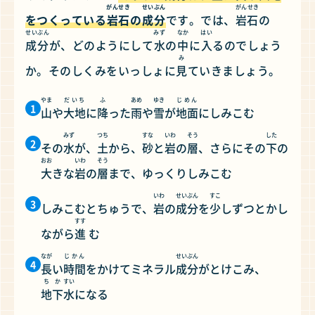
がんせき
せいぶん
がんせき
をつくっている
岩石
の
成分
です。では、
岩石
の
せいぶん
みず
なか
はい
成分
が、どのようにして
水
の
中
に
入
るのでしょう
み
か。そのしくみをいっしょに
見
ていきましょう。
やま
だいち
ふ
あめ
ゆき
じめん
1
山
や
大地
に
降
った
雨
や
雪
が
地面
にしみこむ
みず
つち
すな
いわ
そう
した
2
その
水
が、
土
から、
砂
と
岩
の
層
、さらにその
下
の
おお
いわ
そう
大
きな
岩
の
層
まで、ゆっくりしみこむ
いわ
せいぶん
すこ
3
しみこむとちゅうで、
岩
の
成分
を
少
しずつとかし
すす
ながら
進
む
なが
じかん
せいぶん
4
長
い
時間
をかけてミネラル
成分
がとけこみ、
ちか
すい
地下
水
になる