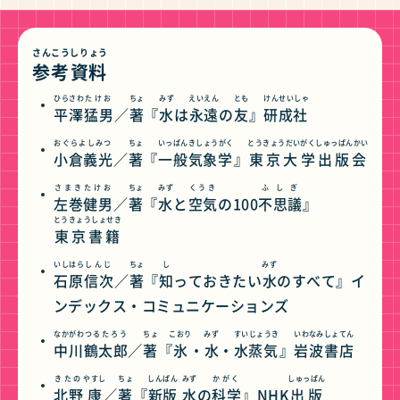
さんこう
しりょう
参考
資料
ひらさわ
たけお
ちょ
みず
えいえん
とも
けんせいしゃ
平澤
猛男
／
著
『
水
は
永遠
の
友
』
研成社
おぐらよしみつ
ちょ
いっぱんきしょうがく
とうきょうだいがくしゅっぱんかい
小倉義光
／
著
『
一般気象学
』
東京大学出版会
さまきたけお
ちょ
みず
くうき
ふしぎ
左巻健男
／
著
『
水
と
空気
の100
不思議
』
とうきょうしょせき
東京書籍
いしはら
しんじ
ちょ
し
みず
石原
信次
／
著
『
知
っておきたい
水
のすべて』イ
ンデックス・コミュニケーションズ
なかがわ
つるたろう
ちょ
こおり
みず
すいじょうき
いわなみしょてん
中川
鶴太郎
／
著
『
氷
・
水
・
水蒸気
』
岩波書店
きたの
やすし
ちょ
しんぱん
みず
かがく
しゅっぱん
北野
康
／
著
『
新版
水
の
科学
』NHK
出版