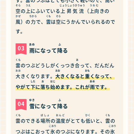
す。
雲
のつぶはとても
小
さく
軽
いので、
高
い
そら
うえ
じょうしょうきりゅう
うわむ
空
の
上
にふいている
上昇気流
（
上向
きの
かぜ
ちから
くも
そら
風
）の
力
で、
雲
は
空
にうかんでいられるので
す。
あめ
ふ
03
雨
になって
降
る
くも
あ
雲
のつぶどうしがくっつき
合
って、だんだん
おお
おお
おも
大
きくなります。
大
きくなると
重
くなって、
した
お
はじ
あめ
やがて
下
に
落
ち
始
めます。これが
雨
です。
ゆき
ふ
04
雪
になって
降
る
くも
ばしょ
おんど
ひく
くも
雲
のできる
場所
の
温度
がとても
低
いと、
雲
の
こおり
こおり
つぶはこおって
氷
のつぶになります。その
氷