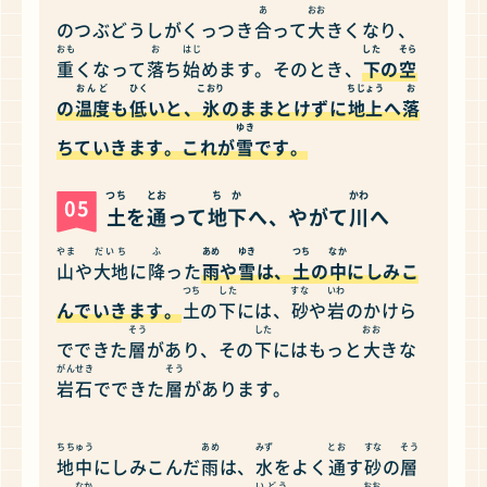
あ
おお
のつぶどうしがくっつき
合
って
大
きくなり、
おも
お
はじ
した
そら
重
くなって
落
ち
始
めます。そのとき、
下
の
空
おんど
ひく
こおり
ちじょう
お
の
温度
も
低
いと、
氷
のままとけずに
地上
へ
落
ゆき
ちていきます。これが
雪
です。
つち
とお
ちか
かわ
05
土
を
通
って
地下
へ、やがて
川
へ
やま
だいち
ふ
あめ
ゆき
つち
なか
山
や
大地
に
降
った
雨
や
雪
は、
土
の
中
にしみこ
つち
した
すな
いわ
んでいきます。
土
の
下
には、
砂
や
岩
のかけら
そう
した
おお
でできた
層
があり、その
下
にはもっと
大
きな
がんせき
そう
岩石
でできた
層
があります。
ちちゅう
あめ
みず
とお
すな
そう
地中
にしみこんだ
雨
は、
水
をよく
通
す
砂
の
層
なか
いどう
おお