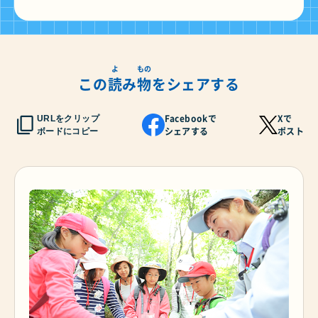
よ
もの
この
読
み
物
をシェアする
Facebookで
Xで
URLをクリップ
シェアする
ポスト
ボードにコピー