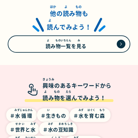
ほか
よ
もの
他
の
読
み
物
も
よ
読
んでみよう！
よ
ものいちらん
み
読
み
物一覧
を
見
る
きょうみ
興味
のあるキーワードから
よ
もの
えら
読
み
物
を
選
んでみよう！
みずじゅんかん
い
みず
はぐく
もり
水循環
生
きもの
水
を
育
む
森
せかい
みず
みず
まめちしき
世界
と
水
水
の
豆知識
みず
たいせつ
くふう
みず