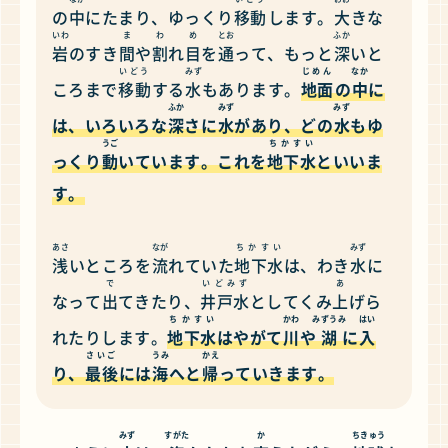
の
中
にたまり、ゆっくり
移動
します。
大
きな
いわ
ま
わ
め
とお
ふか
岩
のすき
間
や
割
れ
目
を
通
って、もっと
深
いと
いどう
みず
じめん
なか
ころまで
移動
する
水
もあります。
地面
の
中
に
ふか
みず
みず
は、いろいろな
深
さに
水
があり、どの
水
もゆ
うご
ちかすい
っくり
動
いています。これを
地下水
といいま
す。
あさ
なが
ちかすい
みず
浅
いところを
流
れていた
地下水
は、わき
水
に
で
いどみず
あ
なって
出
てきたり、
井戸水
としてくみ
上
げら
ちかすい
かわ
みずうみ
はい
れたりします。
地下水
はやがて
川
や
湖
に
入
さいご
うみ
かえ
り、
最後
には
海
へと
帰
っていきます。
みず
すがた
か
ちきゅう