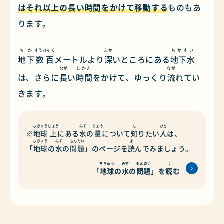
はそれ
以上
の
長
い
時間
をかけて
移動
する
ものもあ
ります。
ちか
すうひゃく
ふか
ちかすい
地下
数百
メートルより
深
いところにある
地下水
なが
じかん
なが
は、さらに
長
い
時間
をかけて、ゆっくり
流
れてい
きます。
ちきゅう
じょう
みず
りょう
し
ひと
※
地球
上
にある
水
の
量
について
知
りたい
人
は、
ちきゅう
みず
もんだい
よ
「
地球
の
水
の
問題
」のページを
読
んでみましょう。
ちきゅう
みず
もんだい
よ
「
地球
の
水
の
問題
」を
読
む