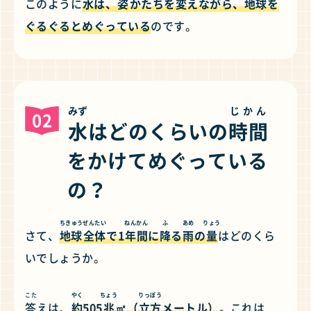
このように
水
は、
姿
かたちを
変
えながら、
地球
を
ぐるぐるとめぐっている
のです。
みず
じかん
02
水
はどのくらいの
時間
をかけてめぐっている
の？
ちきゅう
ぜんたい
ねん
かん
ふ
あめ
りょう
さて、
地球
全体
で1
年
間
に
降
る
雨
の
量
はどのくら
いでしょうか。
こた
やく
ちょう
りっぽう
答
えは、
約
505
兆
㎥（
立方
メートル）
。これは