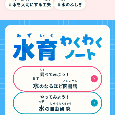
水
を
大切
にする
工夫
水
のふしぎ
しら
調
べてみよう！
みず
としょかん
水
のなるほど
図書館
やってみよう！
みず
じゆう
けんきゅう
水
の
自由
研究