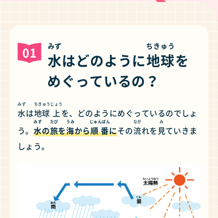
みず
ちきゅう
01
水
はどのように
地球
を
めぐっているの？
みず
ちきゅう
じょう
水
は
地球
上
を、どのようにめぐっているのでしょ
みず
たび
うみ
じゅんばん
なが
み
う。
水
の
旅
を
海
から
順番
に
その
流
れを
見
ていきま
しょう。