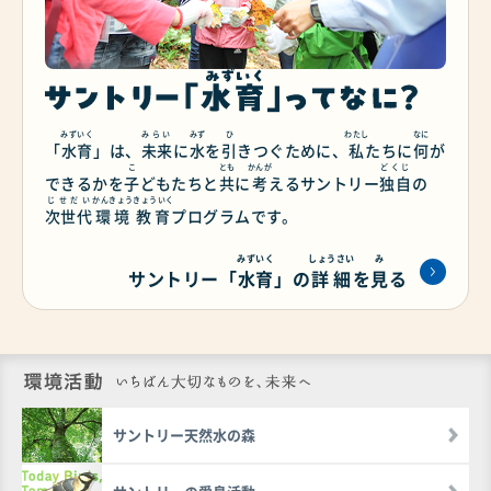
みずいく
みらい
みず
ひ
わたし
なに
「
水育
」は、
未来
に
水
を
引
きつぐために、
私
たちに
何
が
こ
とも
かんが
どくじ
できるかを
子
どもたちと
共
に
考
える
サントリー
独自
の
じせだい
かんきょう
きょういく
次世代
環境
教育
プログラムです。
みずいく
しょうさい
み
サントリー「
水育
」の
詳細
を
見
る
環境活動 いち
サントリー天然水の森