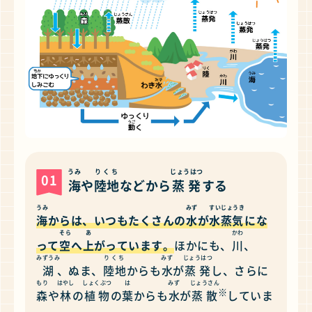
うみ
りくち
じょうはつ
01
海
や
陸地
などから
蒸発
する
うみ
みず
すいじょうき
海
からは、いつもたくさんの
水
が
水蒸気
にな
そら
あ
かわ
って
空
へ
上
がっています。
ほかにも、
川
、
みずうみ
りくち
みず
じょうはつ
湖
、ぬま、
陸地
からも
水
が
蒸発
し、さらに
もり
はやし
しょくぶつ
は
みず
じょうさん
※
森
や
林
の
植物
の
葉
からも
水
が
蒸散
していま