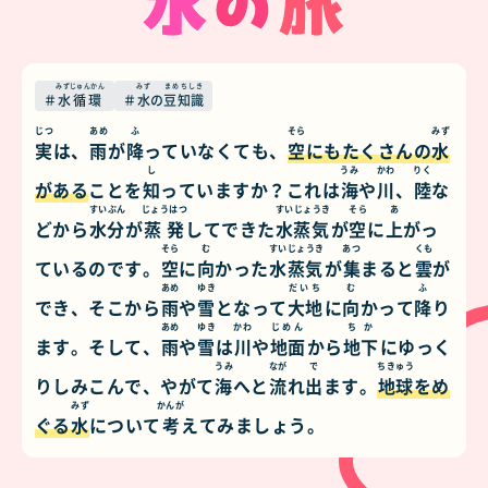
みずじゅんかん
みず
まめちしき
水循環
水
の
豆知識
じつ
あめ
ふ
そら
みず
実
は、
雨
が
降
っていなくても、
空
にもたくさんの
水
し
うみ
かわ
りく
がある
ことを
知
っていますか？これは
海
や
川
、
陸
な
すいぶん
じょうはつ
すいじょうき
そら
あ
どから
水分
が
蒸発
してできた
水蒸気
が
空
に
上
がっ
そら
む
すいじょうき
あつ
くも
ているのです。
空
に
向
かった
水蒸気
が
集
まると
雲
が
あめ
ゆき
だいち
む
ふ
でき、そこから
雨
や
雪
となって
大地
に
向
かって
降
り
あめ
ゆき
かわ
じめん
ちか
ます。そして、
雨
や
雪
は
川
や
地面
から
地下
にゆっく
うみ
なが
で
ちきゅう
りしみこんで、やがて
海
へと
流
れ
出
ます。
地球
をめ
みず
かんが
ぐる
水
について
考
えてみましょう。