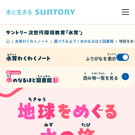
このページの本文へ移動
メニ
水育わくわくノート
調べてみよう！水のなるほど図書館
地球をめ
ひょうじ
ふりがなを
表示
よ
もの
いちらん
み
読
み
物
一覧
を
見
る