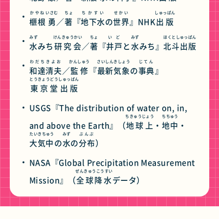
かやね
いさむ
ちょ
ちかすい
せかい
しゅっぱん
榧根
勇
／
著
『
地下水
の
世界
』NHK
出版
みず
けんきゅうかい
ちょ
いど
みず
ほくとしゅっぱん
水
みち
研究会
／
著
『
井戸
と
水
みち』
北斗出版
わだちきよお
かんしゅう
さいしんきしょう
じてん
和達清夫
／
監修
『
最新気象
の
事典
』
とうきょうどうしゅっぱん
東京堂出版
USGS『The distribution of water on, in,
ちきゅうじょう
ちちゅう
and above the Earth』（
地球上
・
地中
・
たいきちゅう
みず
ぶんぷ
大気中
の
水
の
分布
）
NASA『Global Precipitation Measurement
ぜんきゅうこうすい
Mission』（
全球降水
データ）