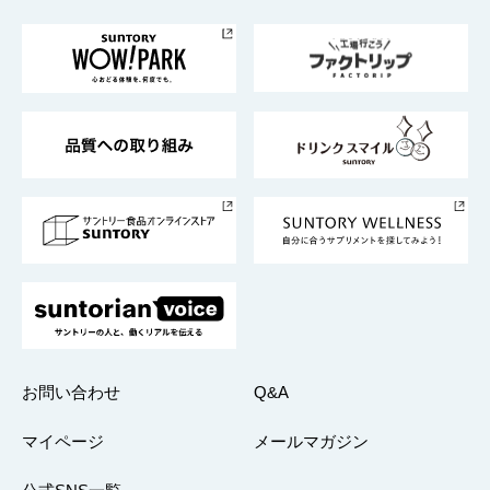
お料理・お酒レシピ
サントリー美術館
トップメッセージ
企業情報TOP
地域情報
サントリーサンバーズ大阪
サントリーが考えるサステナビリティ経営
企業概要
東京サントリーサンゴリアス
ESG情報ポータル
グループ企業一覧
サントリースポーツ
サステナビリティストーリーズ
事業所一覧
採用情報
お問い合わせ
Q&A
マイページ
メールマガジン