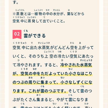
す。
じょうさん
しょくぶつ
なか
すいぶん
は
※
蒸散
とは…
植物
の
中
の
水分
が、
葉
などから
くうき
ちゅう
じょうはつ
で
空気
中
に
蒸発
して
出
ていくこと。
くも
02
雲
ができる
くうき
ちゅう
で
すいじょうき
そら
あ
空気
中
に
出
た
水蒸気
がどんどん
空
を
上
がって
じょうくう
つめ
くうき
いくと、そのうち
上空
の
冷
たい
空気
にあたっ
ひ
ひ
すいじょうき
て
冷
やされます。すると、
冷
やされた
水蒸気
くうき
なか
ちい
が、
空気
の
中
をただよっていた
小
さなほこり
まわ
あつ
ちい
のつぶの
周
りに
集
まって、
小
さなしずくにな
くも
くも
ります。これが
雲
のつぶです。
そして
雲
のつ
あつ
くも
ぶがたくさん
集
まると、やがて
雲
になりま
くも
ちい
かる
たか