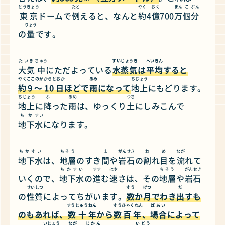
とうきょう
たと
やく
おく
まん
こ
ぶん
東京
ドームで
例
えると、なんと
約
4
億
700
万
個
分
りょう
の
量
です。
たいき
ちゅう
すいじょうき
へいきん
大気
中
にただよっている
水蒸気
は
平均
すると
やく
ここのかからとおか
あめ
ちじょう
約
9～10日
ほどで
雨
になって
地上
にもどります。
ちじょう
ふ
あめ
つち
地上
に
降
った
雨
は、ゆっくり
土
にしみこんで
ちか
すい
地下
水
になります。
ちかすい
ちそう
ま
がんせき
わ
め
なが
地下水
は、
地層
のすき
間
や
岩石
の
割
れ
目
を
流
れて
ちかすい
すす
はや
ちそう
がんせき
いくので、
地下水
の
進
む
速
さは、その
地層
や
岩石
せいしつ
すう
げつ
だ
の
性質
によってちがいます。
数
か
月
でわき
出
すも
すうじゅう
ねん
すう
ひゃくねん
ばあい
のもあれば、
数十
年
から
数
百年
、
場合
によって
いじょう
なが
じかん
いどう