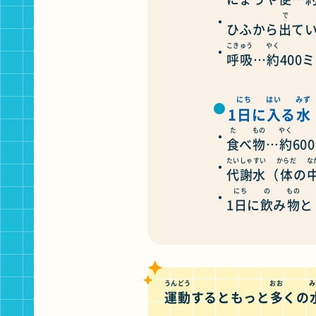
で
ひふから
出
て
こきゅう
やく
呼吸
…
約
400
にち
はい
みず
1
日
に
入
る
水
た
もの
やく
食
べ
物
…
約
60
たいしゃすい
からだ
な
代謝水
（
体
の
にち
の
もの
1
日
に
飲
み
物
と
うんどう
おお
み
運動
するともっと
多
くの