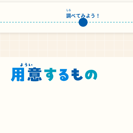
しら
調
べてみよう！