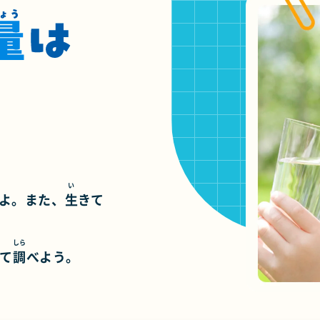
い
よ。また、
生
きて
しら
て
調
べよう。