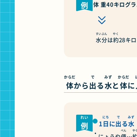
例
体重
40キログ
すいぶん
やく
水分
は
約
28キ
からだ
で
みず
からだ
体
から
出
る
水
と
体
に
れい
にち
で
みず
1
日
に
出
る
水
例
べん
や
にょうや
便
…