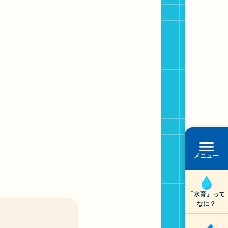
メニュー
「水育」って
なに？