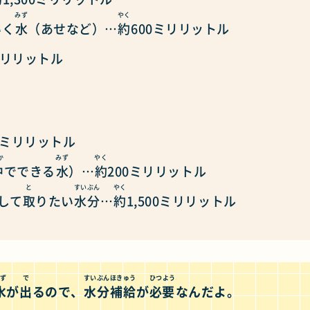
みず
やく
いく
水
（あせなど）…
約
600ミリリットル
ミリリットル
0ミリリットル
か
みず
やく
中
でできる
水
）…
約
200ミリリットル
と
すいぶん
やく
して
取
りたい
水分
…
約
1,500ミリリットル
ず
で
すいぶんほきゅう
ひつよう
水
が
出
るので、
水分補給
が
必要
なんだよ。