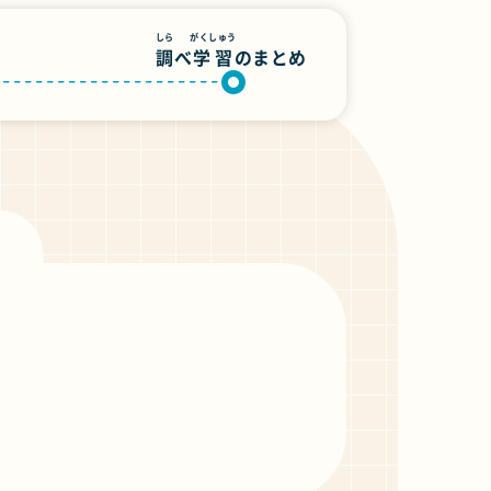
しら
がくしゅう
調
べ
学習
のまとめ