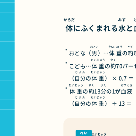
からだ
みず
体
にふくまれる
水
と
おとこ
たいじゅう
やく
おとな（
男
）…
体重
の
約
たいじゅう
やく
こども…
体重
の
約
70パ
じぶん
たいじゅう
（
自分
の
体重
） × 0.7 ＝
たいじゅう
やく
ぶん
けつえき
体重
の
約
13
分
の1が
血液
じぶん
たいじゅう
（
自分
の
体重
） ÷ 13 ＝ 
れい
たいじゅう