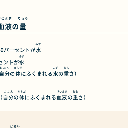
けつえき
りょう
血液
の
量
みず
60パーセントが
水
みず
ーセントが
水
じぶん
からだ
みず
おも
自分
の
体
にふくまれる
水
の
重
さ）
じぶん
からだ
けつえき
おも
（
自分
の
体
にふくまれる
血液
の
重
さ）
ばあい