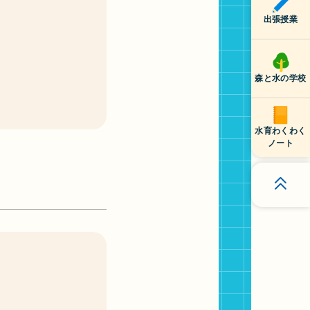
出張授業
森と水の学校
水育わくわく
ノート