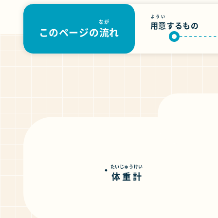
ようい
なが
用意
するもの
このページの
流
れ
たいじゅうけい
体重計