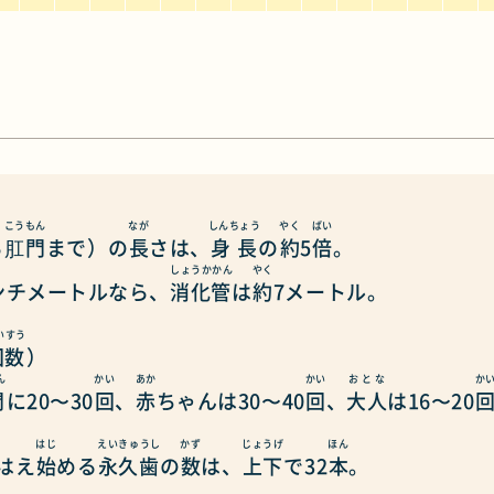
こうもん
なが
しんちょう
やく
ばい
ら
肛門
まで）の
長
さは、
身長
の
約
5
倍
。
しょうかかん
やく
センチメートルなら、
消化管
は
約
7メートル。
いすう
回数
）
ん
かい
あか
かい
おとな
か
間
に20〜30
回
、
赤
ちゃんは30〜40
回
、
大人
は16〜20
はじ
えいきゅうし
かず
じょうげ
ほん
はえ
始
める
永久歯
の
数
は、
上下
で32
本
。