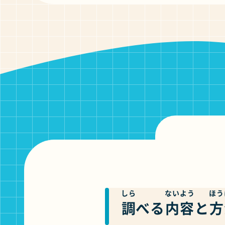
しら
ないよう
ほう
調
べる
内容
と
方