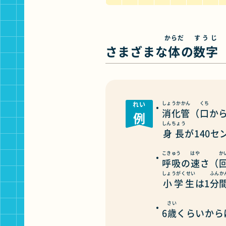
からだ
すうじ
さまざまな
体
の
数字
れい
しょうかかん
くち
消化管
（
口
か
例
しんちょう
身長
が140
こきゅう
はや
か
呼吸
の
速
さ（
しょうがくせい
ふんか
小学生
は1
分
さい
6
歳
くらいから