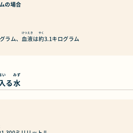
ラムの
場合
けつえき
やく
ログラム、
血液
は
約
3.1キログラム
はい
みず
入
る
水
く
約
1,300ミリリットル