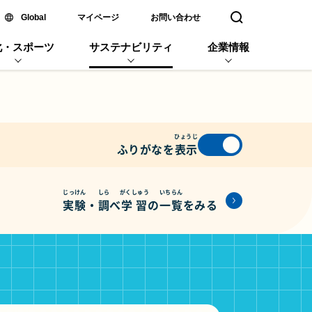
新しいウィンドウで開く
Global
マイページ
お問い合わせ
検索窓を開く
化・スポーツ
サステナビリティ
企業情報
ひょうじ
ふりがなを
表示
じっけん
しら
がくしゅう
いちらん
実験
・
調
べ
学習
の
一覧
をみる