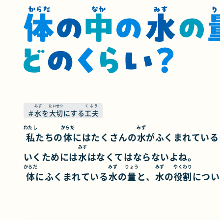
みず
たいせつ
くふう
＃
水
を
大切
にする
工夫
わたし
からだ
みず
私
たちの
体
にはたくさんの
水
がふくまれている
みず
いくためには
水
はなくてはならないよね。
からだ
みず
りょう
みず
やくわり
体
にふくまれている
水
の
量
と、
水
の
役割
につい