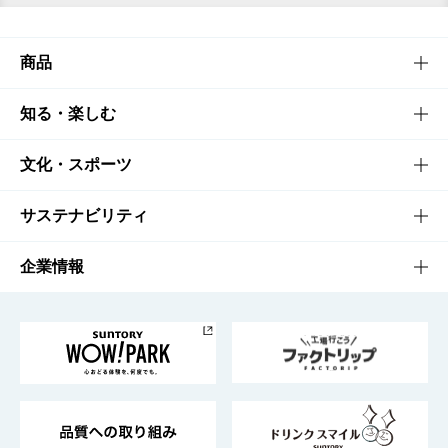
商品
商品TOP
知る・楽しむ
商品一覧
知る・楽しむTOP
文化・スポーツ
商品発売情報
キャンペーン
文化・スポーツTOP
サステナビリティ
栄養成分一覧
工場見学
サントリーホール
サステナビリティTOP
企業情報
お料理・お酒レシピ
サントリー美術館
トップメッセージ
企業情報TOP
地域情報
サントリーサンバーズ大阪
サントリーが考えるサステナビリティ経営
企業概要
東京サントリーサンゴリアス
ESG情報ポータル
グループ企業一覧