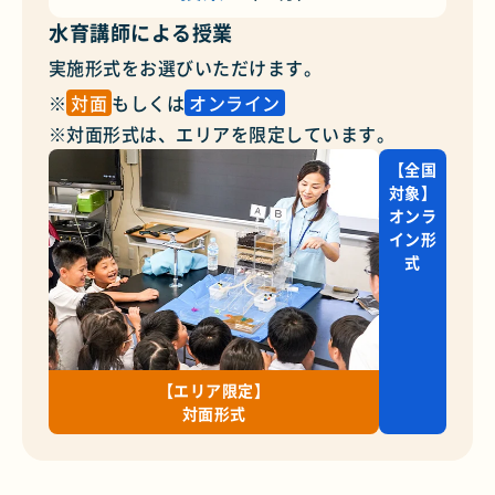
水育
講師による授業
実施形式をお選びいただけます。
※
対面
もしくは
オンライン
※対面形式は、エリアを限定しています。
【全国
対象】
オンラ
イン形
式
【エリア限定】
対面形式