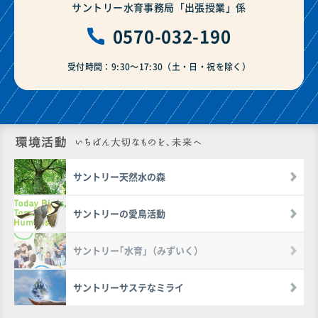
ト
部
サントリー
水育
事務局「出張授業」係
を
サ
0570-032-190
開
イ
き
ト
受付時間：9:30～17:30（土・日・祝を除く）
ま
を
す。
開
き
ま
す。
環境活動 いち
サントリー天然水の森
サントリーの愛鳥活動
サントリー｢水育｣（みずいく）
サントリーサステなミライ