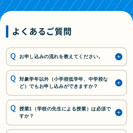
よくあるご質問
お申し込みの流れを教えてください。
お申し込みの流れは、形式によって異なりま
すので、「お申し込みにあたって」をご確認
対象学年以外（小学校低学年、中学校な
ください。
ど）でもお申し込みができますか？
対面形式の
「お申し込みにあたって」を見る
小学校4～6年生の学習単元に沿った内容とな
オンライン形式の
「お申し込みにあたって」
っていますので、対象学年以外は、お断りし
授業1（学校の先生による授業）は必須で
を見る
ています。ご了承ください。
すか？
授業1（学校の先生による授業）は、授業