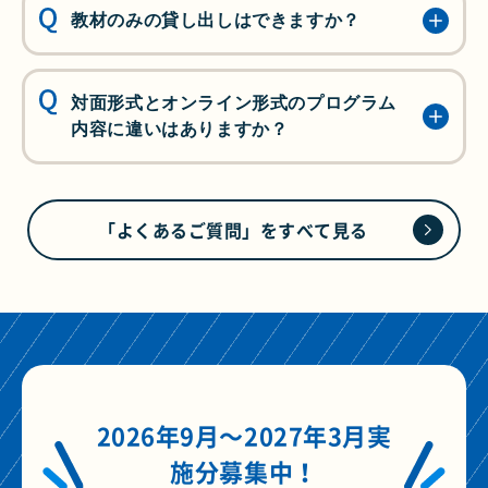
2（
水育
講師による授業）の1週間前～前日ま
教材のみの貸し出しはできますか？
でに必ず実施をお願いします。
教材のみの貸し出しは行っていません。ご了
授業2は、授業1での学びをより深める内容と
承ください。
対面形式とオンライン形式のプログラム
なります。
内容に違いはありますか？
対面形式とオンライン形式のプログラム内容
に違いはありません。
「よくあるご質問」をすべて見る
「プログラム内容」
を見る
2026年9月～2027年3月実
施分募集中！