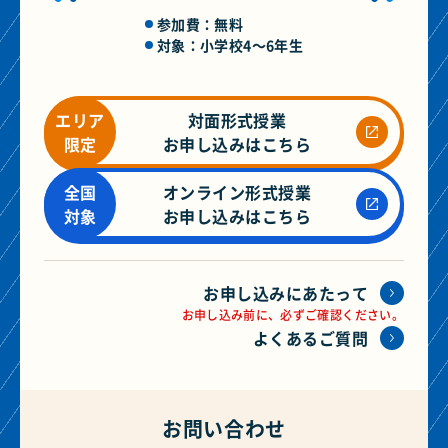
参加費：無料
対象：小学校4～6年生
エリア
対面形式授業
新
限定
お申し込みはこちら
し
い
全国
オンライン形式授業
ウ
新
対象
お申し込みはこちら
ィ
し
ン
い
ド
ウ
お申し込みにあたって
ウ
ィ
お申し込み前に、必ずご確認ください。
で
ン
よくあるご質問
外
ド
部
ウ
サ
で
お問い合わせ
イ
外